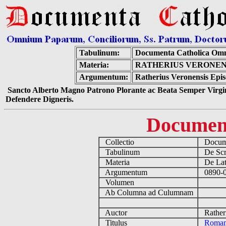
Tabulinum:
Documenta Catholica Om
Materia:
RATHERIUS VERONEN
Argumentum:
Ratherius Veronensis Epi
Sancto Alberto Magno Patrono Plorante ac Beata Semper Virgin
Defendere Digneris.
Documen
Collectio
Docume
Tabulinum
De Scri
Materia
De Lati
Argumentum
0890-09
Volumen
Ab Columna ad Culumnam
Auctor
Ratheri
Titulus
Romam 