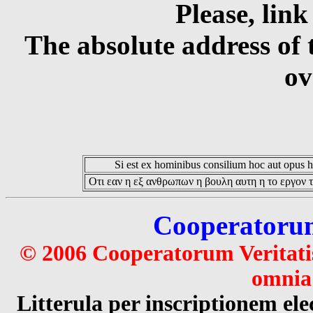
Please, link
The absolute address of 
ov
Si est ex hominibus consilium hoc aut opus hoc
Οτι εαν η εξ ανθρωπων η βουλη αυτη η το εργον τ
Cooperatorum 
© 2006 Cooperatorum Veritatis
omnia 
Litterula per inscriptionem 