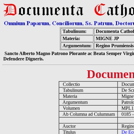
Tabulinum:
Documenta Cathol
Materia:
MIGNE JP
Argumentum:
Regino Prumiensis A
Sancto Alberto Magno Patrono Plorante ac Beata Semper Virgin
Defendere Digneris.
Documen
Collectio
Docume
Tabulinum
De Scri
Materia
Migne
Argumentum
Patrolo
Volumen
MPL1
Ab Columna ad Culumnam
0185 -
Auctor
Regino 
Titulus
De Ecc