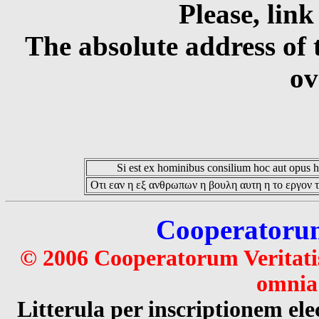
Please, link
The absolute address of 
ov
Si est ex hominibus consilium hoc aut opus hoc
Οτι εαν η εξ ανθρωπων η βουλη αυτη η το εργον τ
Cooperatorum 
© 2006 Cooperatorum Veritatis
omnia 
Litterula per inscriptionem 