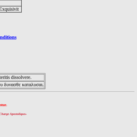
Exquisivit
nditions
eritis dissolvere.
ου δυνασθε καταλυσαι.
tur.
Charge Apostolique
»