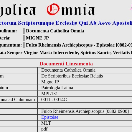
bulinum:
Documenta Catholica Omnia
eria:
MIGNE JP
gumentum:
Fulco Rheimensis Archiepiscopus - Epistolae [0882-0
ta Semper Virgine Maria Intercedente, Spiritus Sancte, Veritati
Documenti Lineamenta
o
Documenta Catholica Omnia
um
De Scriptoribus Ecclesiae Relatis
Migne JP
ntum
Patrologia Latina
n
MPL131
mna ad Culumnam
0011 - 0014C
Fulco Rheimensis Archiepiscopus [0882-0900]
Epistolae
MLT
pdf