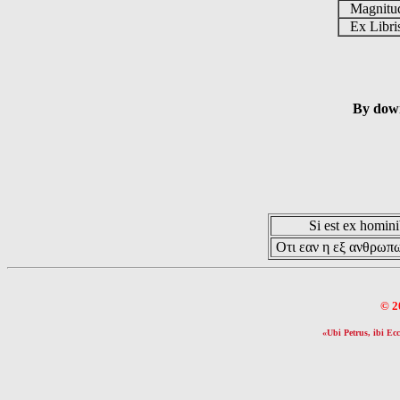
Magnit
Ex Libr
By down
Si est ex hominib
Οτι εαν η εξ ανθρωπω
© 2
«Ubi Petrus, ibi Ecc