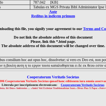
udo
787.042 [KB]
is
Tabulas ex MGS Privata Bibl Administator Ipse 
Ante
Reditus in indicem primum
loading this file, you signify your agreement to our
Terms and Co
Do not link the absolute address of this document
Please, link this *.html page.
The absolute address of this document will be changed over time.
us consilium hoc aut opus hoc, dissolvetur; si vero ex Deo est, non pot
ν η βουλη αυτη η το εργον τουτο καταλυθησεται ει δε εκ θεου εστιν 
Cooperatorum Veritatis Societas
006 Cooperatorum Veritatis Societas quoad hanc editionem iura omnia asservan
Litterula per inscriptionem electronicam:
Cooperatorum Veritatis Societas
lesia, ibi Deus» Ambrosius ... «Amici Veri Ecclesiae Traditionalistae Sunt.» Divus Pius X Papa: «
Notre 