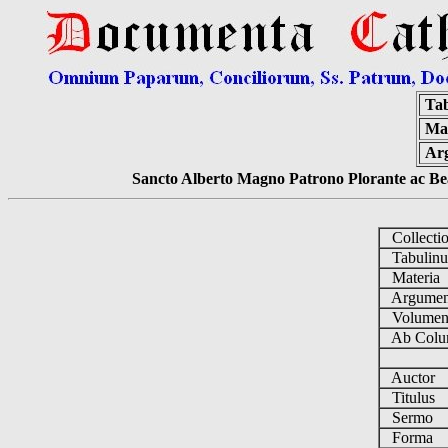
Ta
Mat
Ar
Sancto Alberto Magno Patrono Plorante ac Bea
Collecti
Tabulin
Materia
Argume
Volume
Ab Colu
Auctor
Titulus
Sermo
Forma