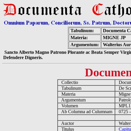
Tabulinum:
Documenta Ca
Materia:
MIGNE JP
Argumentum:
Walterius Aur
Sancto Alberto Magno Patrono Plorante ac Beata Semper Virgin
Defendere Digneris.
Documen
Collectio
Docume
Tabulinum
De Scri
Materia
Migne
Argumentum
Patrolo
Volumen
MPL1
Ab Columna ad Culumnam
0725 -
Auctor
Walteri
Titulus
Capitu