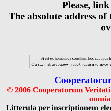
Please, link
The absolute address of 
ov
Si est ex hominibus consilium hoc aut opus hoc
Οτι εαν η εξ ανθρωπων η βουλη αυτη η το εργον τ
Cooperatorum 
© 2006 Cooperatorum Veritatis
omnia 
Litterula per inscriptionem 