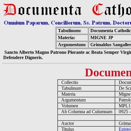
Tabulinum:
Documenta Catholi
Materia:
MIGNE JP
Argumentum:
Grimaldus Sangallen
Sancto Alberto Magno Patrono Plorante ac Beata Semper Virgin
Defendere Digneris.
Documen
Collectio
Docume
Tabulinum
De Scri
Materia
Migne
Argumentum
Patrolo
Volumen
MPL1
Ab Columna ad Culumnam
0925 -
Auctor
Grimald
Titulus
Episto