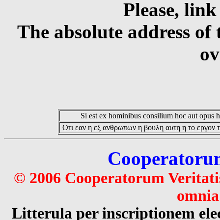
Please, link
The absolute address of 
ov
Si est ex hominibus consilium hoc aut opus hoc
Οτι εαν η εξ ανθρωπων η βουλη αυτη η το εργον τ
Cooperatorum 
© 2006 Cooperatorum Veritatis
omnia 
Litterula per inscriptionem 