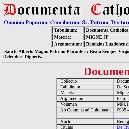
Tabulinum:
Documenta Catholic
Materia:
MIGNE JP
Argumentum:
Remigius Lugdonensis 
Sancto Alberto Magno Patrono Plorante ac Beata Semper Virgin
Defendere Digneris.
Documen
Collectio
Docume
Tabulinum
De Scri
Materia
Migne
Argumentum
Patrolo
Volumen
MPL1
Ab Columna ad Culumnam
0985 -
Auctor
Remigiu
Titulus
De Tri