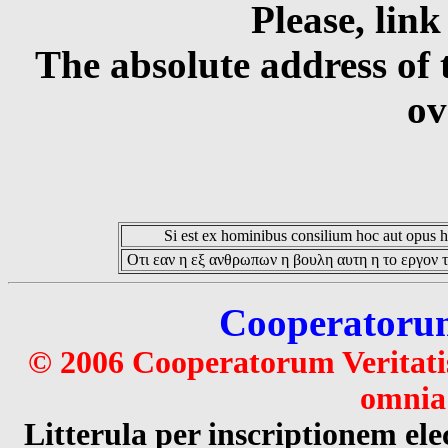
Please, link
The absolute address of 
ov
Si est ex hominibus consilium hoc aut opus hoc
Οτι εαν η εξ ανθρωπων η βουλη αυτη η το εργον τ
Cooperatorum 
© 2006 Cooperatorum Veritatis
omnia 
Litterula per inscriptionem 