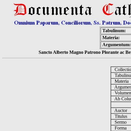
Tabulinum:
Materia:
Argumentum:
Sancto Alberto Magno Patrono Plorante ac Bea
Collecti
Tabulin
Materia
Argume
Volume
Ab Colu
Auctor
Titulus
Sermo
Forma