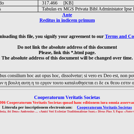
udo
317.466 [KB]
is
Tabulas ex MGS Privata Bibl Administator Ipse 
Ante
Reditus in indicem primum
loading this file, you signify your agreement to our
Terms and Co
Do not link the absolute address of this document
Please, link this *.html page.
The absolute address of this document will be changed over time.
us consilium hoc aut opus hoc, dissolvetur; si vero ex Deo est, non pot
ν η βουλη αυτη η το εργον τουτο καταλυθησεται ει δε εκ θεου εστιν 
Cooperatorum Veritatis Societas
006 Cooperatorum Veritatis Societas quoad hanc editionem iura omnia asservan
Litterula per inscriptionem electronicam:
Cooperatorum Veritatis Societas
lesia, ibi Deus» Ambrosius ... «Amici Veri Ecclesiae Traditionalistae Sunt.» Divus Pius X Papa: «
Notre 