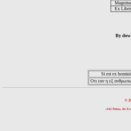
Magnit
Ex Libr
By down
Si est ex hominib
Οτι εαν η εξ ανθρωπω
© 2
«Ubi Petrus, ibi Ecc