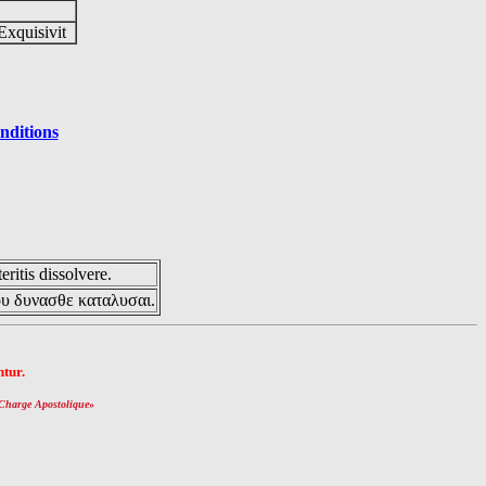
Exquisivit
nditions
eritis dissolvere.
ου δυνασθε καταλυσαι.
tur.
Charge Apostolique
»