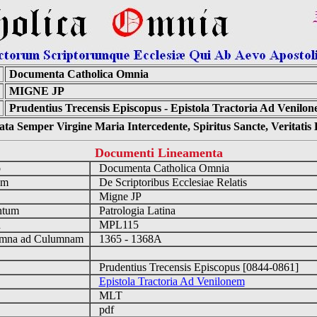
Documenta Catholica Omnia
MIGNE JP
Prudentius Trecensis Episcopus - Epistola Tractoria Ad Venilo
ta Semper Virgine Maria Intercedente, Spiritus Sancte, Veritati
Documenti Lineamenta
o
Documenta Catholica Omnia
um
De Scriptoribus Ecclesiae Relatis
Migne JP
ntum
Patrologia Latina
n
MPL115
mna ad Culumnam
1365 - 1368A
Prudentius Trecensis Episcopus [0844-0861]
Epistola Tractoria Ad Venilonem
MLT
pdf