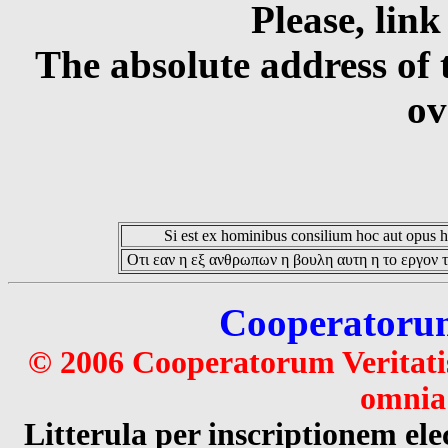
Please, link
The absolute address of 
ov
Si est ex hominibus consilium hoc aut opus hoc
Οτι εαν η εξ ανθρωπων η βουλη αυτη η το εργον τ
Cooperatorum 
© 2006 Cooperatorum Veritatis
omnia 
Litterula per inscriptionem 