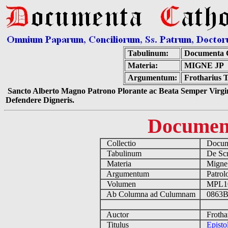
Tabulinum:
Documenta 
Materia:
MIGNE JP
Argumentum:
Frotharius T
Sancto Alberto Magno Patrono Plorante ac Beata Semper Virgin
Defendere Digneris.
Documen
Collectio
Docume
Tabulinum
De Scri
Materia
Migne
Argumentum
Patrolo
Volumen
MPL1
Ab Columna ad Culumnam
0863B
Auctor
Frothar
Titulus
Episto