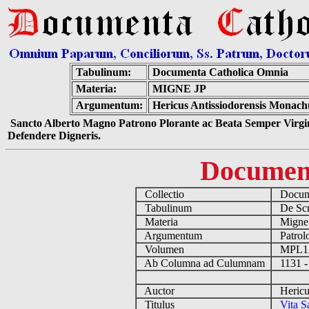
Tabulinum:
Documenta Catholica Omnia
Materia:
MIGNE JP
Argumentum:
Hericus Antissiodorensis Monachu
Sancto Alberto Magno Patrono Plorante ac Beata Semper Virgin
Defendere Digneris.
Documen
Collectio
Docume
Tabulinum
De Scri
Materia
Migne
Argumentum
Patrolo
Volumen
MPL1
Ab Columna ad Culumnam
1131 -
Auctor
Hericus
Titulus
Vita S