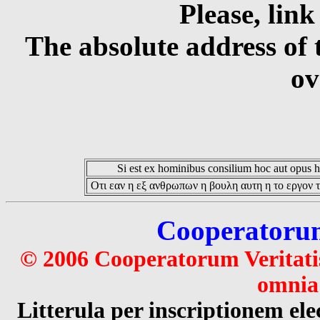
Please, link
The absolute address of 
ov
Si est ex hominibus consilium hoc aut opus hoc
Οτι εαν η εξ ανθρωπων η βουλη αυτη η το εργον τ
Cooperatorum 
© 2006 Cooperatorum Veritatis
omnia 
Litterula per inscriptionem 