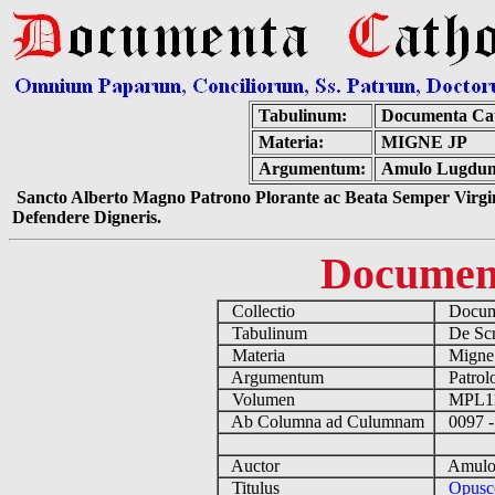
Tabulinum:
Documenta Cat
Materia:
MIGNE JP
Argumentum:
Amulo Lugdune
Sancto Alberto Magno Patrono Plorante ac Beata Semper Virgin
Defendere Digneris.
Documen
Collectio
Docume
Tabulinum
De Scri
Materia
Migne
Argumentum
Patrolo
Volumen
MPL1
Ab Columna ad Culumnam
0097 -
Auctor
Amulo L
Titulus
Opusc