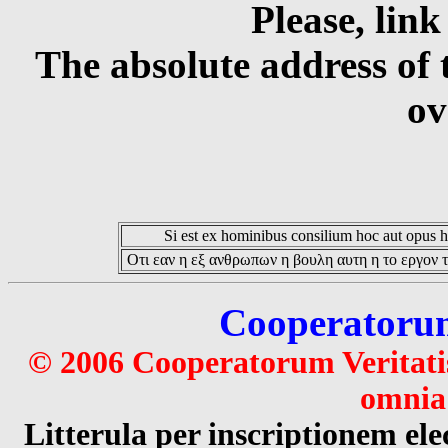
Please, link
The absolute address of 
ov
Si est ex hominibus consilium hoc aut opus hoc
Οτι εαν η εξ ανθρωπων η βουλη αυτη η το εργον τ
Cooperatorum 
© 2006 Cooperatorum Veritatis
omnia 
Litterula per inscriptionem 