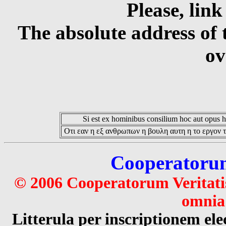
Please, link
The absolute address of 
ov
Si est ex hominibus consilium hoc aut opus hoc
Οτι εαν η εξ ανθρωπων η βουλη αυτη η το εργον τ
Cooperatorum 
© 2006 Cooperatorum Veritatis
omnia 
Litterula per inscriptionem 