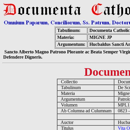
Tabulinum:
Documenta Catholi
Materia:
MIGNE JP
Argumentum:
Hucbaldus Sancti Am
Sancto Alberto Magno Patrono Plorante ac Beata Semper Virgin
Defendere Digneris.
Documen
Collectio
Docume
Tabulinum
De Scri
Materia
Migne
Argumentum
Patrolo
Volumen
MPL1
Ab Columna ad Culumnam
0823 -
Auctor
Hucbald
Titulus
Vita O