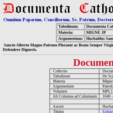
Tabulinum:
Documenta Cat
Materia:
MIGNE JP
Argumentum:
Hucbaldus Sanc
Sancto Alberto Magno Patrono Plorante ac Beata Semper Virgin
Defendere Digneris.
Documen
Collectio
Docume
Tabulinum
De Scri
Materia
Migne
Argumentum
Patrolo
Volumen
MPL1
Ab Columna ad Culumnam
1049 -
Auctor
Hucbald
Titulus
Epita