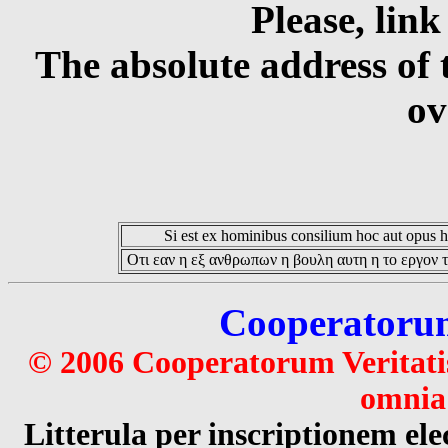
Please, link
The absolute address of 
ov
Si est ex hominibus consilium hoc aut opus hoc
Οτι εαν η εξ ανθρωπων η βουλη αυτη η το εργον τ
Cooperatorum 
© 2006 Cooperatorum Veritatis
omnia 
Litterula per inscriptionem 