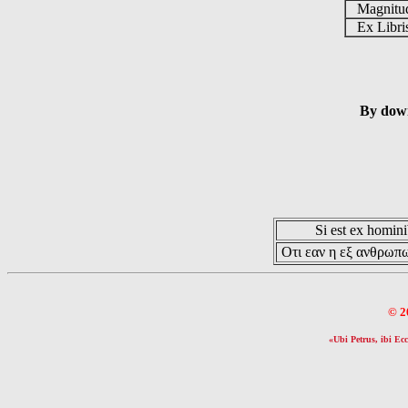
Magnit
Ex Libr
By down
Si est ex hominib
Οτι εαν η εξ ανθρωπω
© 2
«Ubi Petrus, ibi Ecc