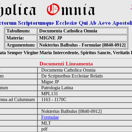
Tabulinum:
Documenta Catholica Omnia
Materia:
MIGNE JP
Argumentum:
Nokterius Balbulus - Formulae [0840-0912]
ta Semper Virgine Maria Intercedente, Spiritus Sancte, Veritati
Documenti Lineamenta
o
Documenta Catholica Omnia
um
De Scriptoribus Ecclesiae Relatis
Migne JP
ntum
Patrologia Latina
n
MPL131
mna ad Culumnam
1163 - 1170C
Nokterius Balbulus [0840-0912]
Formulae
MLT
pdf