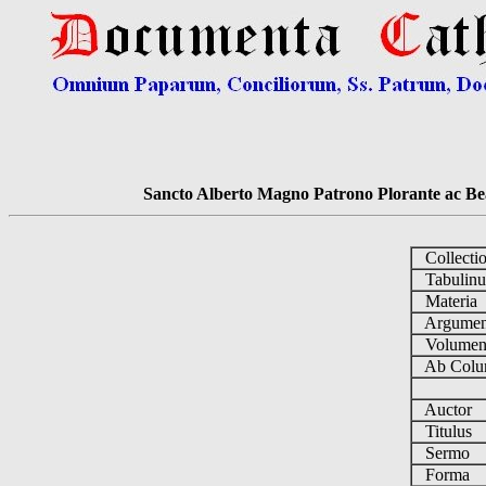
Sancto Alberto Magno Patrono Plorante ac Bea
Collecti
Tabulin
Materia
Argume
Volume
Ab Colu
Auctor
Titulus
Sermo
Forma