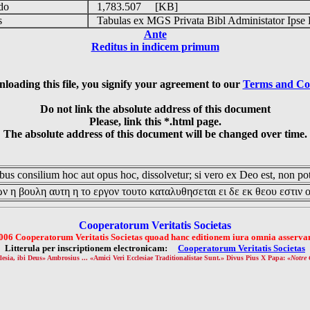
udo
1,783.507 [KB]
is
Tabulas ex MGS Privata Bibl Administator Ipse 
Ante
Reditus in indicem primum
loading this file, you signify your agreement to our
Terms and Co
Do not link the absolute address of this document
Please, link this *.html page.
The absolute address of this document will be changed over time.
us consilium hoc aut opus hoc, dissolvetur; si vero ex Deo est, non pot
ν η βουλη αυτη η το εργον τουτο καταλυθησεται ει δε εκ θεου εστιν 
Cooperatorum Veritatis Societas
006 Cooperatorum Veritatis Societas quoad hanc editionem iura omnia asservan
Litterula per inscriptionem electronicam:
Cooperatorum Veritatis Societas
lesia, ibi Deus» Ambrosius ... «Amici Veri Ecclesiae Traditionalistae Sunt.» Divus Pius X Papa: «
Notre 