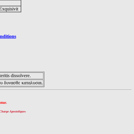
Exquisivit
nditions
eritis dissolvere.
ου δυνασθε καταλυσαι.
tur.
Charge Apostolique
»