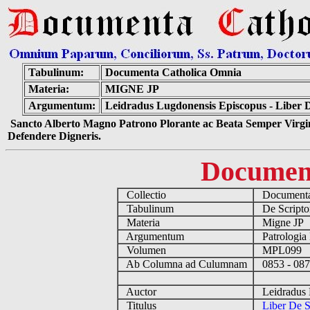
Tabulinum:
Documenta Catholica Omnia
Materia:
MIGNE JP
Argumentum:
Leidradus Lugdonensis Episcopus - Liber
Sancto Alberto Magno Patrono Plorante ac Beata Semper Virgin
Defendere Digneris.
Documen
Collectio
Documenta
Tabulinum
De Scriptor
Materia
Migne JP
Argumentum
Patrologia
Volumen
MPL099
Ab Columna ad Culumnam
0853 - 0
Auctor
Leidradus 
Titulus
Liber De 