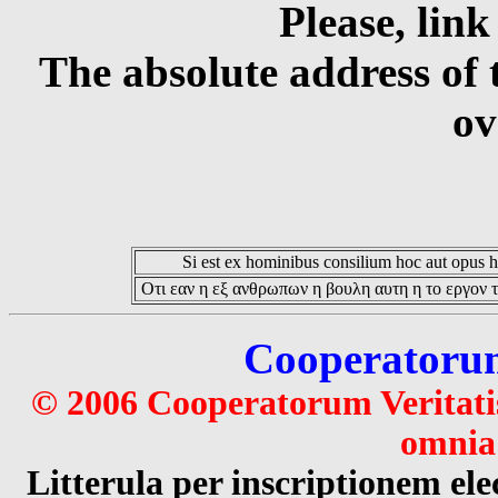
Please, link
The absolute address of 
ov
Si est ex hominibus consilium hoc aut opus hoc
Οτι εαν η εξ ανθρωπων η βουλη αυτη η το εργον τ
Cooperatorum 
© 2006 Cooperatorum Veritatis
omnia 
Litterula per inscriptionem 