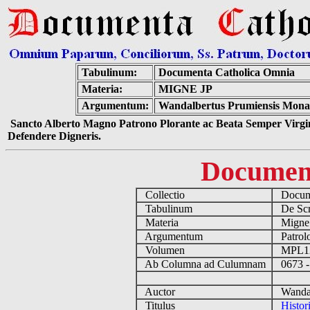
Tabulinum:
Documenta Catholica Omnia
Materia:
MIGNE JP
Argumentum:
Wandalbertus Prumiensis Monach
Sancto Alberto Magno Patrono Plorante ac Beata Semper Virgin
Defendere Digneris.
Documen
Collectio
Docume
Tabulinum
De Scri
Materia
Migne
Argumentum
Patrolo
Volumen
MPL1
Ab Columna ad Culumnam
0673 -
Auctor
Wandalb
Titulus
Histor