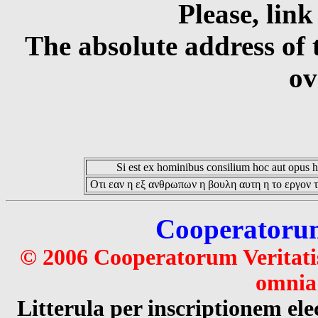
Please, link
The absolute address of 
ov
Si est ex hominibus consilium hoc aut opus hoc
Οτι εαν η εξ ανθρωπων η βουλη αυτη η το εργον τ
Cooperatorum 
© 2006 Cooperatorum Veritatis
omnia 
Litterula per inscriptionem 