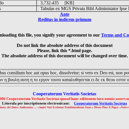
udo
3,732.435 [KB]
is
Tabulas ex MGS Privata Bibl Administator Ipse 
Ante
Reditus in indicem primum
loading this file, you signify your agreement to our
Terms and Co
Do not link the absolute address of this document
Please, link this *.html page.
The absolute address of this document will be changed over time.
us consilium hoc aut opus hoc, dissolvetur; si vero ex Deo est, non pot
ν η βουλη αυτη η το εργον τουτο καταλυθησεται ει δε εκ θεου εστιν 
Cooperatorum Veritatis Societas
006 Cooperatorum Veritatis Societas quoad hanc editionem iura omnia asservan
Litterula per inscriptionem electronicam:
Cooperatorum Veritatis Societas
lesia, ibi Deus» Ambrosius ... «Amici Veri Ecclesiae Traditionalistae Sunt.» Divus Pius X Papa: «
Notre 