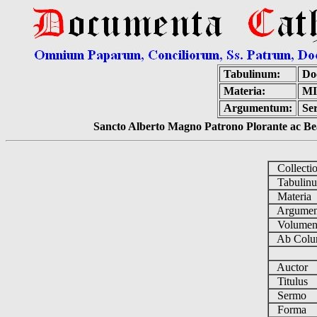
Tabulinum:
Do
Materia:
MI
Argumentum:
Se
Sancto Alberto Magno Patrono Plorante ac Bea
Collecti
Tabulin
Materia
Argume
Volume
Ab Colu
Auctor
Titulus
Sermo
Forma