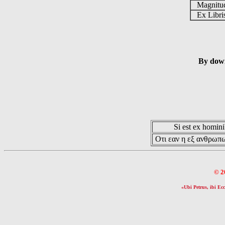
Magnit
Ex Libr
By down
Si est ex hominib
Οτι εαν η εξ ανθρωπω
© 2
«Ubi Petrus, ibi Ecc