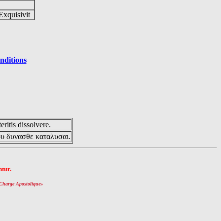
Exquisivit
nditions
eritis dissolvere.
ου δυνασθε καταλυσαι.
tur.
Charge Apostolique
»