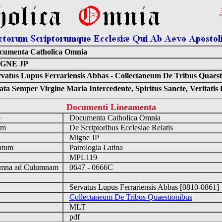
cumenta Catholica Omnia
GNE JP
rvatus Lupus Ferrariensis Abbas - Collectaneum De Tribus Quaest
ta Semper Virgine Maria Intercedente, Spiritus Sancte, Veritati
Documenti Lineamenta
o
Documenta Catholica Omnia
um
De Scriptoribus Ecclesiae Relatis
Migne JP
ntum
Patrologia Latina
n
MPL119
mna ad Culumnam
0647 - 0666C
Servatus Lupus Ferrariensis Abbas [0810-0861
Collectaneum De Tribus Quaestionibus
MLT
pdf