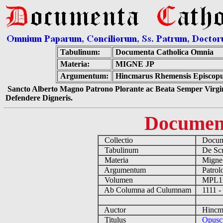
Tabulinum:
Documenta Catholica Omnia
Materia:
MIGNE JP
Argumentum:
Hincmarus Rhemensis Episcopus
Sancto Alberto Magno Patrono Plorante ac Beata Semper Virgin
Defendere Digneris.
Documen
Collectio
Docume
Tabulinum
De Scri
Materia
Migne
Argumentum
Patrolo
Volumen
MPL1
Ab Columna ad Culumnam
1111 -
Auctor
Hincmar
Titulus
Opuscu