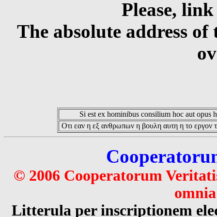
Please, link
The absolute address of 
ov
Si est ex hominibus consilium hoc aut opus hoc
Οτι εαν η εξ ανθρωπων η βουλη αυτη η το εργον τ
Cooperatorum 
© 2006 Cooperatorum Veritatis
omnia 
Litterula per inscriptionem 