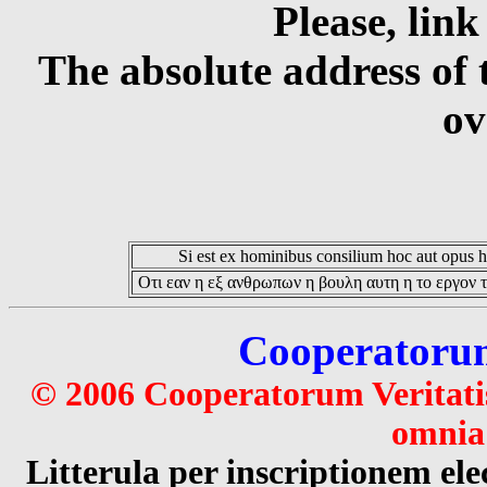
Please, link
The absolute address of 
ov
Si est ex hominibus consilium hoc aut opus hoc
Οτι εαν η εξ ανθρωπων η βουλη αυτη η το εργον τ
Cooperatorum 
© 2006 Cooperatorum Veritatis
omnia 
Litterula per inscriptionem 