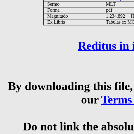
Sermo
MLT
Forma
pdf
Magnitudo
1,234.892 
Ex Libris
Tabulas ex MGS 
Reditus in
By downloading this file,
our
Terms
Do not link the absolu