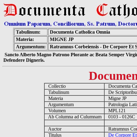
Tabulinum:
Documenta Catholica Omnia
Materia:
MIGNE JP
Argumentum:
Ratramnus Corbeiensis - De Corpore Et Sa
Sancto Alberto Magno Patrono Plorante ac Beata Semper Virgin
Defendere Digneris.
Documen
Collectio
Documenta Cat
Tabulinum
De Scriptoribus
Materia
Migne JP
Argumentum
Patrologia Lat
Volumen
MPL121
Ab Columna ad Culumnam
0103 - 0126
Auctor
Ratramnus Corb
Titulus
De Corpore Et 