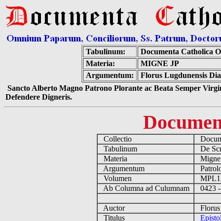
Tabulinum:
Documenta Catholica 
Materia:
MIGNE JP
Argumentum:
Florus Lugdunensis Dia
Sancto Alberto Magno Patrono Plorante ac Beata Semper Virgin
Defendere Digneris.
Documen
Collectio
Docume
Tabulinum
De Scri
Materia
Migne
Argumentum
Patrolo
Volumen
MPL1
Ab Columna ad Culumnam
0423 -
Auctor
Florus 
Titulus
Episto