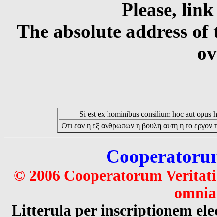
Please, link
The absolute address of 
ov
Si est ex hominibus consilium hoc aut opus hoc
Οτι εαν η εξ ανθρωπων η βουλη αυτη η το εργον τ
Cooperatorum 
© 2006 Cooperatorum Veritatis
omnia 
Litterula per inscriptionem 