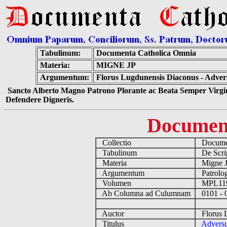
Tabulinum:
Documenta Catholica Omnia
Materia:
MIGNE JP
Argumentum:
Florus Lugdunensis Diaconus - Advers
Sancto Alberto Magno Patrono Plorante ac Beata Semper Virgin
Defendere Digneris.
Documen
Collectio
Documen
Tabulinum
De Script
Materia
Migne 
Argumentum
Patrolog
Volumen
MPL1
Ab Columna ad Culumnam
0101 -
Auctor
Florus L
Titulus
Adversu