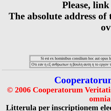
Please, link
The absolute address of 
ov
Si est ex hominibus consilium hoc aut opus hoc
Οτι εαν η εξ ανθρωπων η βουλη αυτη η το εργον τ
Cooperatorum 
© 2006 Cooperatorum Veritatis
omnia 
Litterula per inscriptionem 