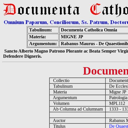
Tabulinum:
Documenta Catholica Omnia
Materia:
MIGNE JP
Argumentum:
Rabanus Maurus - De Quaestionibu
Sancto Alberto Magno Patrono Plorante ac Beata Semper Virgin
Defendere Digneris.
Documen
Collectio
Documenta
Tabulinum
De Ecclesi
Materia
Migne J
Argumentum
Patrologia
Volumen
MPL112
Ab Columna ad Culumnam
1333 - 1
Auctor
Rabanus M
Titulus
De Quaesti