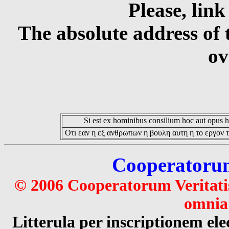
Please, link
The absolute address of 
ov
Si est ex hominibus consilium hoc aut opus hoc
Οτι εαν η εξ ανθρωπων η βουλη αυτη η το εργον τ
Cooperatorum 
© 2006 Cooperatorum Veritatis
omnia 
Litterula per inscriptionem 