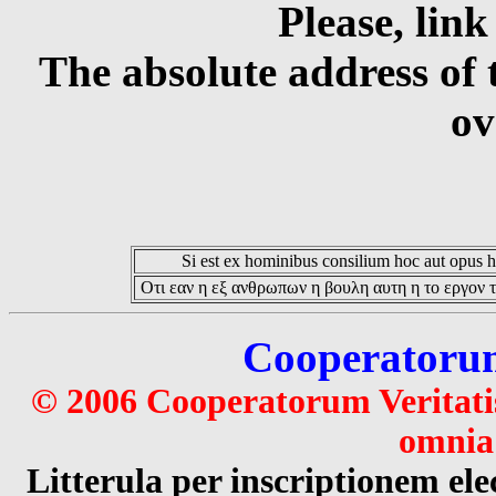
Please, link
The absolute address of 
ov
Si est ex hominibus consilium hoc aut opus hoc
Οτι εαν η εξ ανθρωπων η βουλη αυτη η το εργον τ
Cooperatorum 
© 2006 Cooperatorum Veritatis
omnia 
Litterula per inscriptionem 