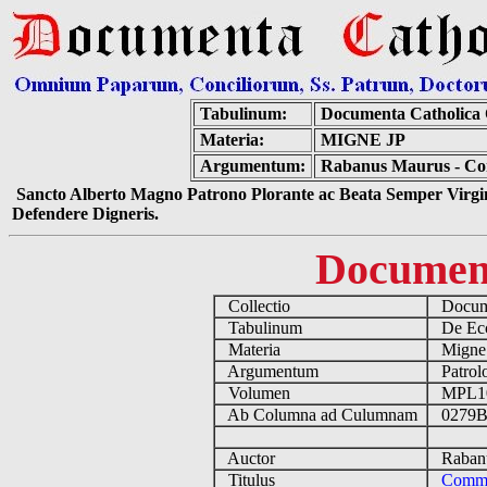
Tabulinum:
Documenta Catholica
Materia:
MIGNE JP
Argumentum:
Rabanus Maurus - Com
Sancto Alberto Magno Patrono Plorante ac Beata Semper Virgin
Defendere Digneris.
Documen
Collectio
Docume
Tabulinum
De Eccl
Materia
Migne
Argumentum
Patrolo
Volumen
MPL1
Ab Columna ad Culumnam
0279B
Auctor
Rabanu
Titulus
Commen