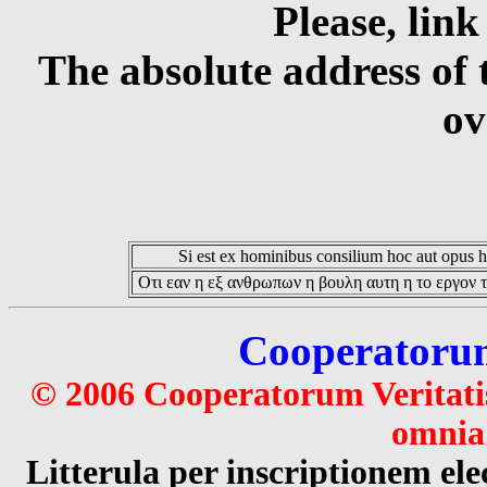
Please, link
The absolute address of 
ov
Si est ex hominibus consilium hoc aut opus hoc
Οτι εαν η εξ ανθρωπων η βουλη αυτη η το εργον τ
Cooperatorum 
© 2006 Cooperatorum Veritatis
omnia 
Litterula per inscriptionem 