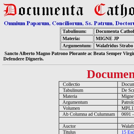
Tabulinum:
Documenta Cathol
Materia:
MIGNE JP
Argumentum:
Walafridus Strabo 
Sancto Alberto Magno Patrono Plorante ac Beata Semper Virgin
Defendere Digneris.
Documen
Collectio
Docume
Tabulinum
De Scri
Materia
Migne
Argumentum
Patrolo
Volumen
MPL1
Ab Columna ad Culumnam
0691 -
Auctor
Walafri
Titulus
15 Esd