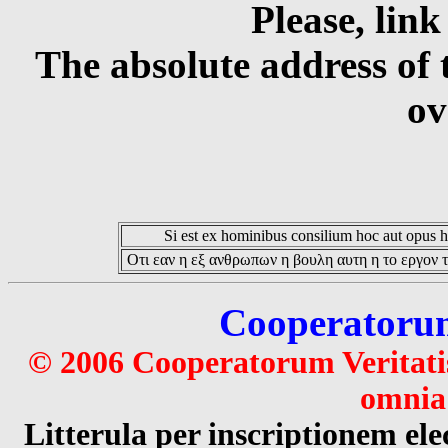
Please, link
The absolute address of 
ov
Si est ex hominibus consilium hoc aut opus hoc
Οτι εαν η εξ ανθρωπων η βουλη αυτη η το εργον τ
Cooperatorum 
© 2006 Cooperatorum Veritatis
omnia 
Litterula per inscriptionem 