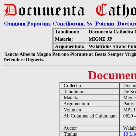
Tabulinum:
Documenta Catholica
Materia:
MIGNE JP
Argumentum:
Walafridus Strabo Ful
Sancto Alberto Magno Patrono Plorante ac Beata Semper Virgin
Defendere Digneris.
Documen
Collectio
Docume
Tabulinum
De Scri
Materia
Migne
Argumentum
Patrolo
Volumen
MPL1
Ab Columna ad Culumnam
0629 -
Auctor
Walafri
Titulus
13 Lib