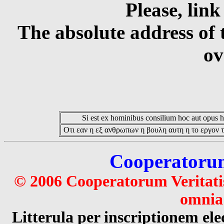
Please, link
The absolute address of 
ov
Si est ex hominibus consilium hoc aut opus hoc
Οτι εαν η εξ ανθρωπων η βουλη αυτη η το εργον τ
Cooperatorum 
© 2006 Cooperatorum Veritatis
omnia 
Litterula per inscriptionem 