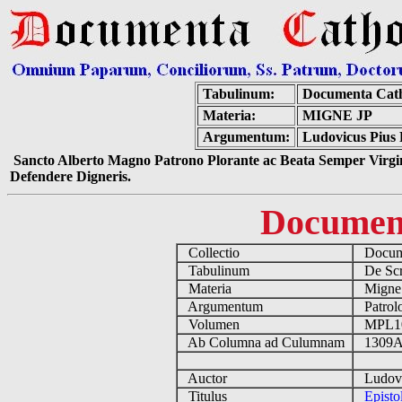
Tabulinum:
Documenta Cath
Materia:
MIGNE JP
Argumentum:
Ludovicus Pius 
Sancto Alberto Magno Patrono Plorante ac Beata Semper Virgin
Defendere Digneris.
Documen
Collectio
Docume
Tabulinum
De Scri
Materia
Migne
Argumentum
Patrolo
Volumen
MPL1
Ab Columna ad Culumnam
1309A
Auctor
Ludovic
Titulus
Episto