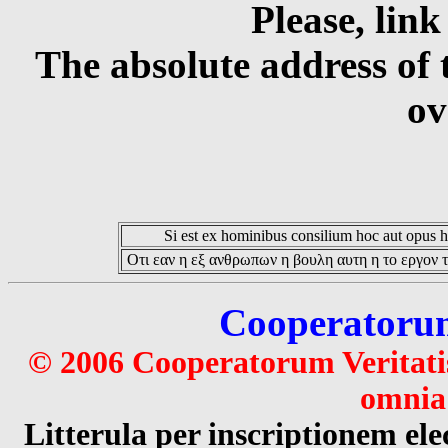
Please, link
The absolute address of 
ov
Si est ex hominibus consilium hoc aut opus hoc
Οτι εαν η εξ ανθρωπων η βουλη αυτη η το εργον τ
Cooperatorum 
© 2006 Cooperatorum Veritatis
omnia 
Litterula per inscriptionem 