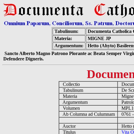
Tabulinum:
Documenta Catholica
Materia:
MIGNE JP
Argumentum:
Hetto (Ahyto) Basileen
Sancto Alberto Magno Patrono Plorante ac Beata Semper Virgin
Defendere Digneris.
Documen
Collectio
Docume
Tabulinum
De Scri
Materia
Migne
Argumentum
Patrolo
Volumen
MPL1
Ab Columna ad Culumnam
0761 -
Auctor
Hetto (
Titulus
Vita O