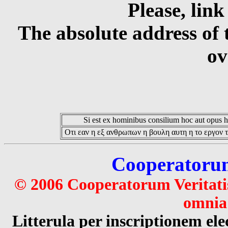
Please, link
The absolute address of 
ov
Si est ex hominibus consilium hoc aut opus hoc
Οτι εαν η εξ ανθρωπων η βουλη αυτη η το εργον τ
Cooperatorum 
© 2006 Cooperatorum Veritatis
omnia 
Litterula per inscriptionem 