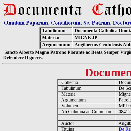
Tabulinum:
Documenta Catholica Omni
Materia:
MIGNE JP
Argumentum:
Angilbertus Centulensis Abb
Sancto Alberto Magno Patrono Plorante ac Beata Semper Virgin
Defendere Digneris.
Documen
Collectio
Docume
Tabulinum
De Scri
Materia
Migne
Argumentum
Patrolo
Volumen
MPL0
Ab Columna ad Culumnam
0841 -
Auctor
Angilbe
Titulus
De Res