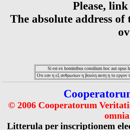
Please, link
The absolute address of 
ov
Si est ex hominibus consilium hoc aut opus hoc
Οτι εαν η εξ ανθρωπων η βουλη αυτη η το εργον τ
Cooperatorum 
© 2006 Cooperatorum Veritatis
omnia 
Litterula per inscriptionem 