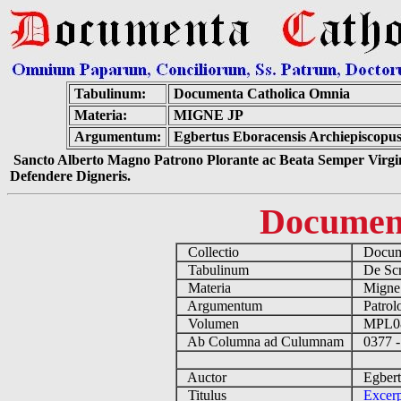
Tabulinum:
Documenta Catholica Omnia
Materia:
MIGNE JP
Argumentum:
Egbertus Eboracensis Archiepiscopus 
Sancto Alberto Magno Patrono Plorante ac Beata Semper Virgin
Defendere Digneris.
Documen
Collectio
Docume
Tabulinum
De Scri
Materia
Migne
Argumentum
Patrolo
Volumen
MPL0
Ab Columna ad Culumnam
0377 -
Auctor
Egbertu
Titulus
Excerp