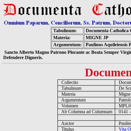
Tabulinum:
Documenta Catholica
Materia:
MIGNE JP
Argumentum:
Paulinus Aquileiensis 
Sancto Alberto Magno Patrono Plorante ac Beata Semper Virgin
Defendere Digneris.
Documen
Collectio
Docume
Tabulinum
De Scri
Materia
Migne
Argumentum
Patrolo
Volumen
MPL0
Ab Columna ad Culumnam
0141 -
Auctor
Paulinu
Titulus
Vita O