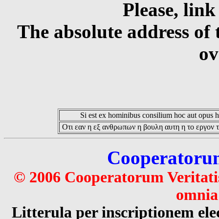
Please, link
The absolute address of 
ov
Si est ex hominibus consilium hoc aut opus hoc
Οτι εαν η εξ ανθρωπων η βουλη αυτη η το εργον τ
Cooperatorum 
© 2006 Cooperatorum Veritatis
omnia 
Litterula per inscriptionem 