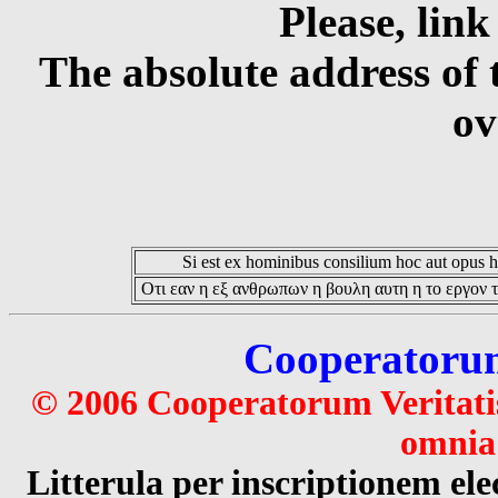
Please, link
The absolute address of 
ov
Si est ex hominibus consilium hoc aut opus hoc
Οτι εαν η εξ ανθρωπων η βουλη αυτη η το εργον τ
Cooperatorum 
© 2006 Cooperatorum Veritatis
omnia 
Litterula per inscriptionem 