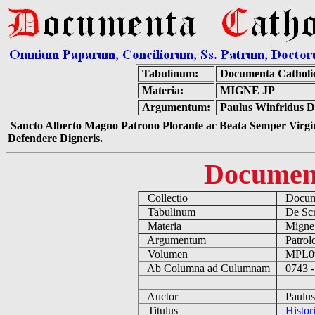
Tabulinum:
Documenta Catholi
Materia:
MIGNE JP
Argumentum:
Paulus Winfridus Di
Sancto Alberto Magno Patrono Plorante ac Beata Semper Virgin
Defendere Digneris.
Documen
Collectio
Docume
Tabulinum
De Scri
Materia
Migne
Argumentum
Patrolo
Volumen
MPL0
Ab Columna ad Culumnam
0743 -
Auctor
Paulus 
Titulus
Histor