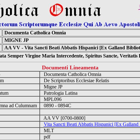
Documenta Catholica Omnia
MIGNE JP
AA VV - Vita Sancti Beati Abbatis Hispanici [Ex Galland Biblio
ta Semper Virgine Maria Intercedente, Spiritus Sancte, Veritati
Documenti Lineamenta
o
Documenta Catholica Omnia
um
De Scriptoribus Ecclesiae Relatis
Migne JP
ntum
Patrologia Latina
n
MPL096
mna ad Culumnam
0890 - 0894C
AA VV [0700-0800]
Vita Sancti Beati Abbatis Hispanici [Ex Galland 
MLT
pdf