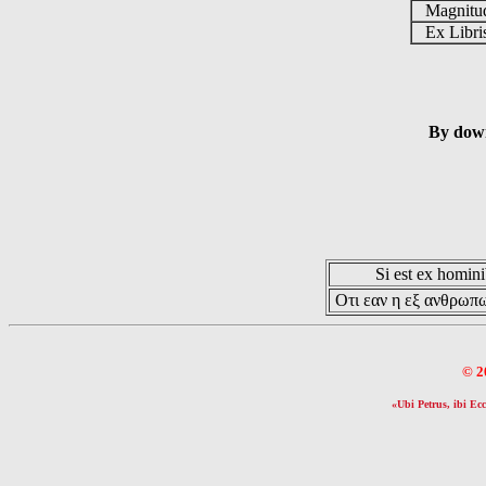
Magnit
Ex Libr
By down
Si est ex hominib
Οτι εαν η εξ ανθρωπω
© 2
«Ubi Petrus, ibi Ecc