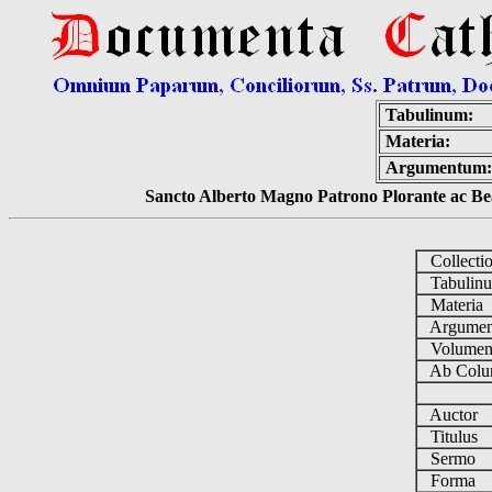
Tabulinum:
Materia:
Argumentum:
Sancto Alberto Magno Patrono Plorante ac Bea
Collecti
Tabulin
Materia
Argume
Volume
Ab Colu
Auctor
Titulus
Sermo
Forma