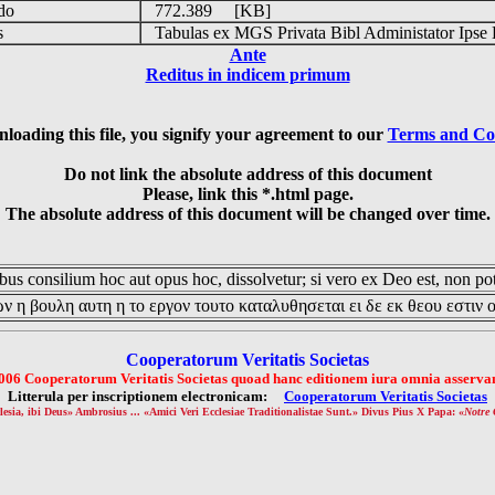
udo
772.389 [KB]
is
Tabulas ex MGS Privata Bibl Administator Ipse 
Ante
Reditus in indicem primum
loading this file, you signify your agreement to our
Terms and Co
Do not link the absolute address of this document
Please, link this *.html page.
The absolute address of this document will be changed over time.
us consilium hoc aut opus hoc, dissolvetur; si vero ex Deo est, non pot
ν η βουλη αυτη η το εργον τουτο καταλυθησεται ει δε εκ θεου εστιν 
Cooperatorum Veritatis Societas
006 Cooperatorum Veritatis Societas quoad hanc editionem iura omnia asservan
Litterula per inscriptionem electronicam:
Cooperatorum Veritatis Societas
lesia, ibi Deus» Ambrosius ... «Amici Veri Ecclesiae Traditionalistae Sunt.» Divus Pius X Papa: «
Notre 