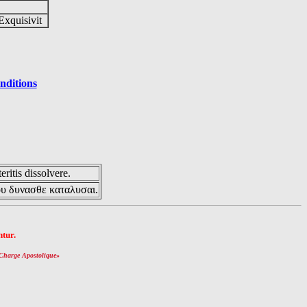
Exquisivit
nditions
eritis dissolvere.
ου δυνασθε καταλυσαι.
tur.
Charge Apostolique
»