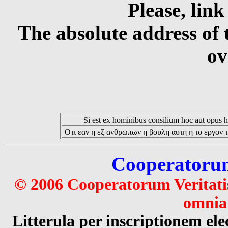
Please, link
The absolute address of 
ov
Si est ex hominibus consilium hoc aut opus hoc
Οτι εαν η εξ ανθρωπων η βουλη αυτη η το εργον τ
Cooperatorum 
© 2006 Cooperatorum Veritatis
omnia 
Litterula per inscriptionem 