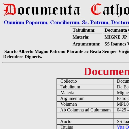
Tabulinum:
Documenta 
Materia:
MIGNE JP
Argumentum:
SS Ioannes 
Sancto Alberto Magno Patrono Plorante ac Beata Semper Virgin
Defendere Digneris.
Documen
Collectio
Docume
Tabulinum
De Eccl
Materia
Migne
Argumentum
Patrolo
Volumen
MPL0
Ab Columna ad Culumnam
0425 -
Auctor
SS Ioa
Titulus
Vita O