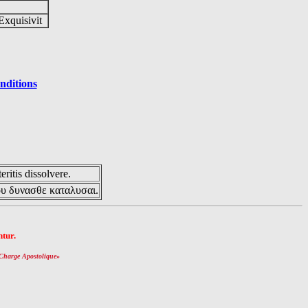
Exquisivit
nditions
eritis dissolvere.
ου δυνασθε καταλυσαι.
tur.
Charge Apostolique
»