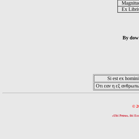
Magnit
Ex Libr
By down
Si est ex hominib
Οτι εαν η εξ ανθρωπω
© 2
«Ubi Petrus, ibi Ecc