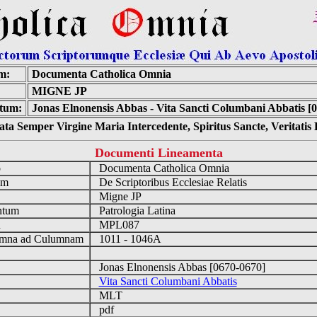
m:
Documenta Catholica Omnia
MIGNE JP
tum:
Jonas Elnonensis Abbas - Vita Sancti Columbani Abbatis [
ta Semper Virgine Maria Intercedente, Spiritus Sancte, Veritati
Documenti Lineamenta
o
Documenta Catholica Omnia
um
De Scriptoribus Ecclesiae Relatis
Migne JP
ntum
Patrologia Latina
n
MPL087
mna ad Culumnam
1011 - 1046A
Jonas Elnonensis Abbas [0670-0670]
Vita Sancti Columbani Abbatis
MLT
pdf