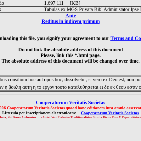
udo
1,697.111 [KB]
is
Tabulas ex MGS Privata Bibl Administator Ipse 
Ante
Reditus in indicem primum
loading this file, you signify your agreement to our
Terms and Co
Do not link the absolute address of this document
Please, link this *.html page.
The absolute address of this document will be changed over time.
us consilium hoc aut opus hoc, dissolvetur; si vero ex Deo est, non pot
ν η βουλη αυτη η το εργον τουτο καταλυθησεται ει δε εκ θεου εστιν 
Cooperatorum Veritatis Societas
006 Cooperatorum Veritatis Societas quoad hanc editionem iura omnia asservan
Litterula per inscriptionem electronicam:
Cooperatorum Veritatis Societas
lesia, ibi Deus» Ambrosius ... «Amici Veri Ecclesiae Traditionalistae Sunt.» Divus Pius X Papa: «
Notre 