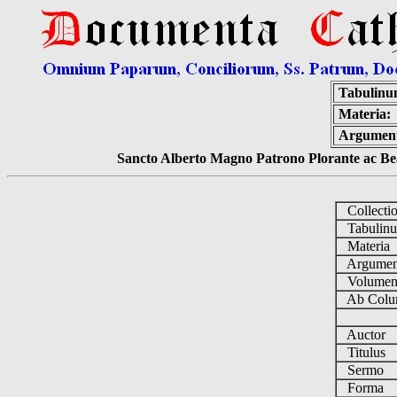
Tabulinu
Materia:
Argumen
Sancto Alberto Magno Patrono Plorante ac Bea
Collecti
Tabulin
Materia
Argume
Volume
Ab Colu
Auctor
Titulus
Sermo
Forma