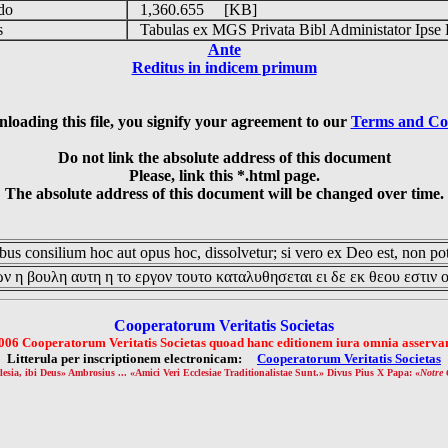
udo
1,360.655 [KB]
is
Tabulas ex MGS Privata Bibl Administator Ipse 
Ante
Reditus in indicem primum
loading this file, you signify your agreement to our
Terms and Co
Do not link the absolute address of this document
Please, link this *.html page.
The absolute address of this document will be changed over time.
us consilium hoc aut opus hoc, dissolvetur; si vero ex Deo est, non pot
ν η βουλη αυτη η το εργον τουτο καταλυθησεται ει δε εκ θεου εστιν 
Cooperatorum Veritatis Societas
006 Cooperatorum Veritatis Societas quoad hanc editionem iura omnia asservan
Litterula per inscriptionem electronicam:
Cooperatorum Veritatis Societas
lesia, ibi Deus» Ambrosius ... «Amici Veri Ecclesiae Traditionalistae Sunt.» Divus Pius X Papa: «
Notre 