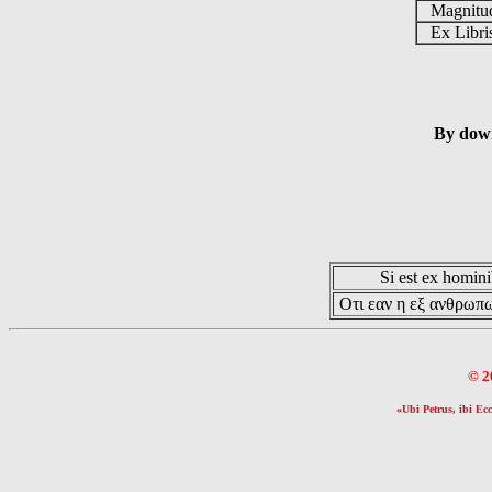
Magnit
Ex Libr
By down
Si est ex hominib
Οτι εαν η εξ ανθρωπω
© 2
«Ubi Petrus, ibi Ecc