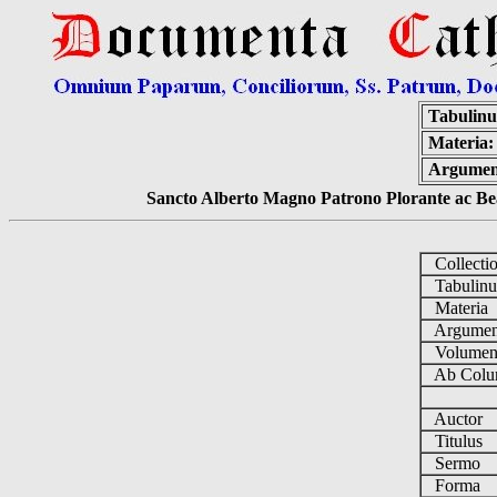
Tabulin
Materia:
Argumen
Sancto Alberto Magno Patrono Plorante ac Bea
Collecti
Tabulin
Materia
Argume
Volume
Ab Colu
Auctor
Titulus
Sermo
Forma