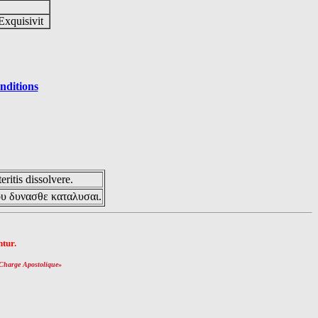
Exquisivit
nditions
eritis dissolvere.
ου δυνασθε καταλυσαι.
tur.
Charge Apostolique
»