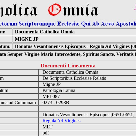
um:
Documenta Catholica Omnia
MIGNE JP
tum:
Donatus Vesontionensis Episcopus - Regula Ad Virgines [0
ta Semper Virgine Maria Intercedente, Spiritus Sancte, Veritati
Documenti Lineamenta
o
Documenta Catholica Omnia
um
De Scriptoribus Ecclesiae Relatis
Migne JP
ntum
Patrologia Latina
n
MPL087
mna ad Culumnam
0273 - 0298B
Donatus Vesontionensis Episcopus [0651-0651
Regula Ad Virgines
MLT
pdf