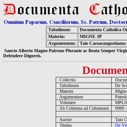
Tabulinum:
Documenta Catholica O
Materia:
MIGNE JP
Argumentum:
Taio Caesaraugustianus 
Sancto Alberto Magno Patrono Plorante ac Beata Semper Virgin
Defendere Digneris.
Documen
Collectio
Docume
Tabulinum
De Scri
Materia
Migne
Argumentum
Patrolo
Volumen
MPL0
Ab Columna ad Culumnam
0989 -
Auctor
Taio Ca
Titulus
De Vis