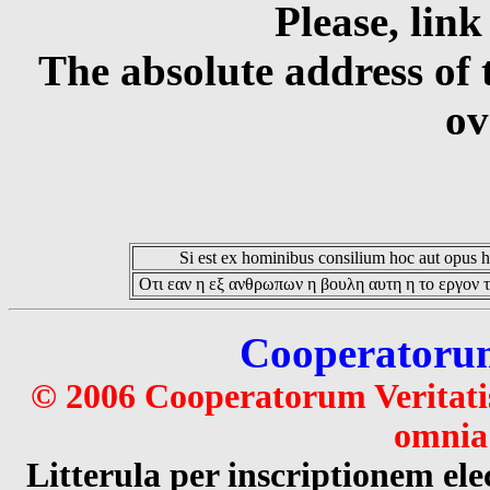
Please, link
The absolute address of 
ov
Si est ex hominibus consilium hoc aut opus hoc
Οτι εαν η εξ ανθρωπων η βουλη αυτη η το εργον τ
Cooperatorum 
© 2006 Cooperatorum Veritatis
omnia 
Litterula per inscriptionem 