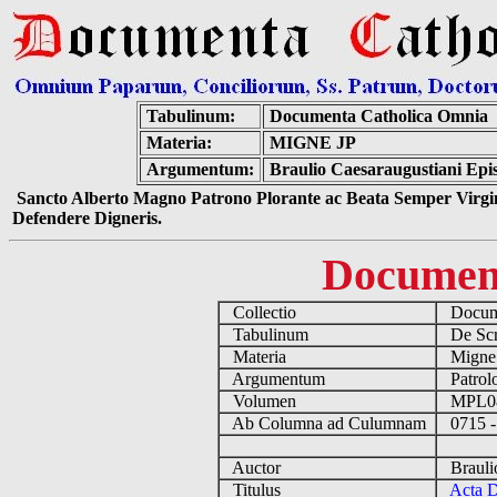
Tabulinum:
Documenta Catholica Omnia
Materia:
MIGNE JP
Argumentum:
Braulio Caesaraugustiani Epi
Sancto Alberto Magno Patrono Plorante ac Beata Semper Virgin
Defendere Digneris.
Documen
Collectio
Docume
Tabulinum
De Scri
Materia
Migne
Argumentum
Patrolo
Volumen
MPL0
Ab Columna ad Culumnam
0715 -
Auctor
Braulio
Titulus
Acta D