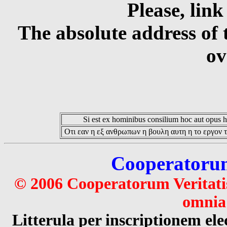
Please, link
The absolute address of 
ov
Si est ex hominibus consilium hoc aut opus hoc
Οτι εαν η εξ ανθρωπων η βουλη αυτη η το εργον τ
Cooperatorum 
© 2006 Cooperatorum Veritatis
omnia 
Litterula per inscriptionem 