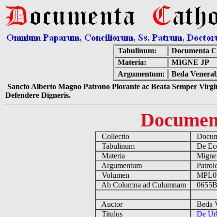
Tabulinum:
Documenta C
Materia:
MIGNE JP
Argumentum:
Beda Venerabi
Sancto Alberto Magno Patrono Plorante ac Beata Semper Virgin
Defendere Digneris.
Documen
Collectio
Docume
Tabulinum
De Eccl
Materia
Migne
Argumentum
Patrolo
Volumen
MPL0
Ab Columna ad Culumnam
0655B
Auctor
Beda Ve
Titulus
De Urb