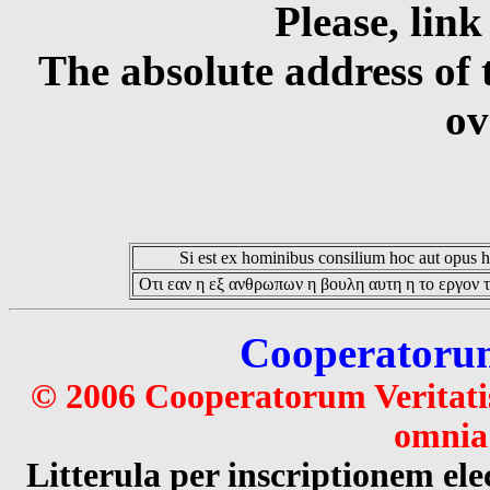
Please, link
The absolute address of 
ov
Si est ex hominibus consilium hoc aut opus hoc
Οτι εαν η εξ ανθρωπων η βουλη αυτη η το εργον τ
Cooperatorum 
© 2006 Cooperatorum Veritatis
omnia 
Litterula per inscriptionem 