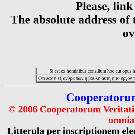
Please, link
The absolute address of 
ov
Si est ex hominibus consilium hoc aut opus hoc
Οτι εαν η εξ ανθρωπων η βουλη αυτη η το εργον τ
Cooperatorum 
© 2006 Cooperatorum Veritatis
omnia 
Litterula per inscriptionem 