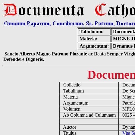
Tabulinum:
Documenta
Materia:
MIGNE J
Argumentum:
Dynamus Pa
Sancto Alberto Magno Patrono Plorante ac Beata Semper Virgin
Defendere Digneris.
Documen
Collectio
Docume
Tabulinum
De Scri
Materia
Migne
Argumentum
Patrolo
Volumen
MPL0
Ab Columna ad Culumnam
0025 -
Auctor
Dynamus
Titulus
Vita S