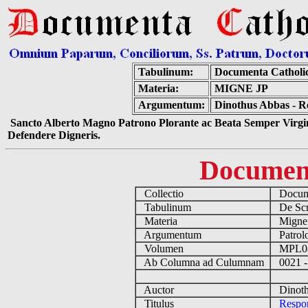
Tabulinum:
Documenta Catholi
Materia:
MIGNE JP
Argumentum:
Dinothus Abbas - 
Sancto Alberto Magno Patrono Plorante ac Beata Semper Virgin
Defendere Digneris.
Documen
Collectio
Docume
Tabulinum
De Scri
Materia
Migne
Argumentum
Patrolo
Volumen
MPL0
Ab Columna ad Culumnam
0021 -
Auctor
Dinoth
Titulus
Respo