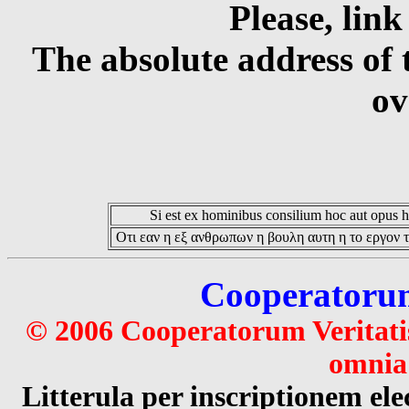
Please, link
The absolute address of 
ov
Si est ex hominibus consilium hoc aut opus hoc
Οτι εαν η εξ ανθρωπων η βουλη αυτη η το εργον τ
Cooperatorum 
© 2006 Cooperatorum Veritatis
omnia 
Litterula per inscriptionem 