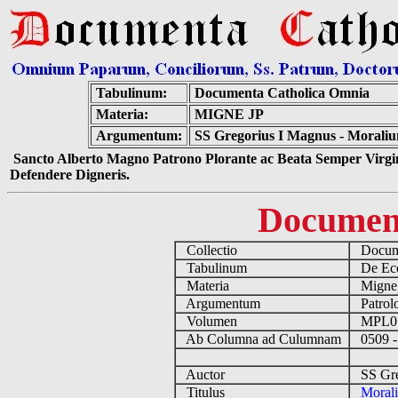
Tabulinum:
Documenta Catholica Omnia
Materia:
MIGNE JP
Argumentum:
SS Gregorius I Magnus - Moralium
Sancto Alberto Magno Patrono Plorante ac Beata Semper Virgin
Defendere Digneris.
Documen
Collectio
Docume
Tabulinum
De Eccl
Materia
Migne
Argumentum
Patrolo
Volumen
MPL0
Ab Columna ad Culumnam
0509 -
Auctor
SS Greg
Titulus
Morali