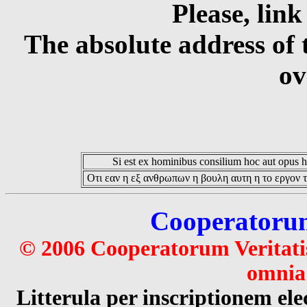
Please, link
The absolute address of 
ov
Si est ex hominibus consilium hoc aut opus hoc
Οτι εαν η εξ ανθρωπων η βουλη αυτη η το εργον τ
Cooperatorum 
© 2006 Cooperatorum Veritatis
omnia 
Litterula per inscriptionem 