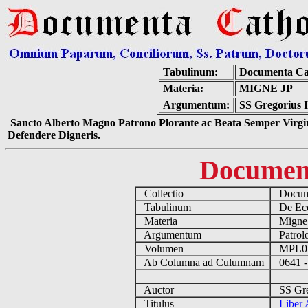
Tabulinum:
Documenta Ca
Materia:
MIGNE JP
Argumentum:
SS Gregorius 
Sancto Alberto Magno Patrono Plorante ac Beata Semper Virgin
Defendere Digneris.
Documen
Collectio
Docume
Tabulinum
De Eccl
Materia
Migne
Argumentum
Patrolo
Volumen
MPL0
Ab Columna ad Culumnam
0641 -
Auctor
SS Greg
Titulus
Liber 