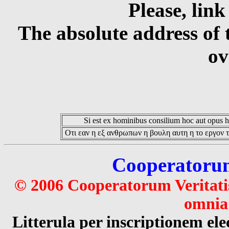
Please, link
The absolute address of 
ov
Si est ex hominibus consilium hoc aut opus hoc
Οτι εαν η εξ ανθρωπων η βουλη αυτη η το εργον τ
Cooperatorum 
© 2006 Cooperatorum Veritatis
omnia 
Litterula per inscriptionem 