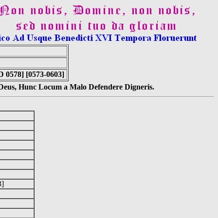
D 0578] [0573-0603]
s Deus, Hunc Locum a Malo Defendere Digneris.
03]