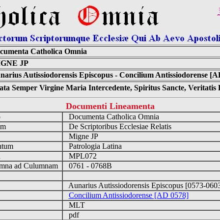
cumenta Catholica Omnia
GNE JP
narius Autissiodorensis Episcopus - Concilium Antissiodorense [A
ta Semper Virgine Maria Intercedente, Spiritus Sancte, Veritati
Documenti Lineamenta
o
Documenta Catholica Omnia
um
De Scriptoribus Ecclesiae Relatis
Migne JP
ntum
Patrologia Latina
n
MPL072
mna ad Culumnam
0761 - 0768B
Aunarius Autissiodorensis Episcopus [0573-06
Concilium Antissiodorense [AD 0578]
MLT
pdf