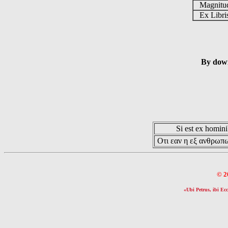
Magnit
Ex Libr
By down
Si est ex hominib
Οτι εαν η εξ ανθρωπω
© 2
«Ubi Petrus, ibi Ecc