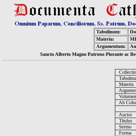
Tabulinum:
Do
Materia:
MI
Argumentum:
Au
Sancto Alberto Magno Patrono Plorante ac Bea
Collecti
Tabulin
Materia
Argume
Volume
Ab Colu
Auctor
Titulus
Sermo
Forma