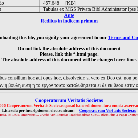
udo
457.648 [KB]
is
Tabulas ex MGS Privata Bibl Administator Ipse 
Ante
Reditus in indicem primum
loading this file, you signify your agreement to our
Terms and Co
Do not link the absolute address of this document
Please, link this *.html page.
The absolute address of this document will be changed over time.
us consilium hoc aut opus hoc, dissolvetur; si vero ex Deo est, non pot
ν η βουλη αυτη η το εργον τουτο καταλυθησεται ει δε εκ θεου εστιν 
Cooperatorum Veritatis Societas
006 Cooperatorum Veritatis Societas quoad hanc editionem iura omnia asservan
Litterula per inscriptionem electronicam:
Cooperatorum Veritatis Societas
lesia, ibi Deus» Ambrosius ... «Amici Veri Ecclesiae Traditionalistae Sunt.» Divus Pius X Papa: «
Notre 