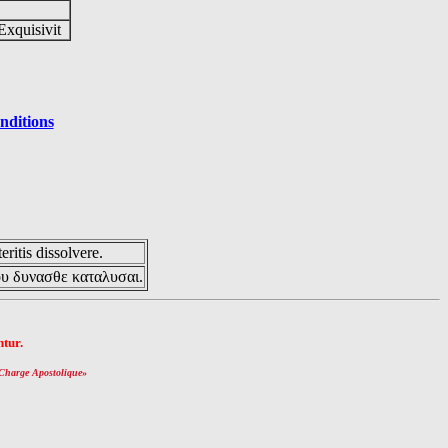
Exquisivit
nditions
eritis dissolvere.
ου δυνασθε καταλυσαι.
tur.
Charge Apostolique
»