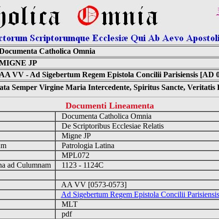
Documenta Catholica Omnia
MIGNE JP
AA VV - Ad Sigebertum Regem Epistola Concilii Parisiensis [AD 0
ta Semper Virgine Maria Intercedente, Spiritus Sancte, Veritati
Documenti Lineamenta
Documenta Catholica Omnia
m
De Scriptoribus Ecclesiae Relatis
Migne JP
um
Patrologia Latina
MPL072
a ad Culumnam
1123 - 1124C
AA VV [0573-0573]
Ad Sigebertum Regem Epistola Concilii Parisiens
MLT
pdf