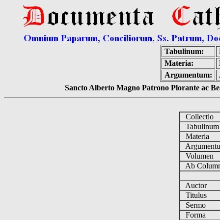
Tabulinum:
Materia:
Argumentum:
Sancto Alberto Magno Patrono Plorante ac Bea
Collectio
Tabulinu
Materia
Argument
Volumen
Ab Column
Auctor
Titulus
Sermo
Forma