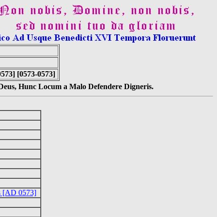
573] [0573-0573]
s Deus, Hunc Locum a Malo Defendere Digneris.
is [AD 0573]