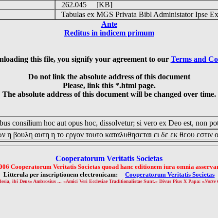
o
262.045 [KB]
Tabulas ex MGS Privata Bibl Administator Ipse Ex
Ante
Reditus in indicem primum
loading this file, you signify your agreement to our
Terms and Co
Do not link the absolute address of this document
Please, link this *.html page.
The absolute address of this document will be changed over time.
us consilium hoc aut opus hoc, dissolvetur; si vero ex Deo est, non pot
ν η βουλη αυτη η το εργον τουτο καταλυθησεται ει δε εκ θεου εστιν 
Cooperatorum Veritatis Societas
006 Cooperatorum Veritatis Societas quoad hanc editionem iura omnia asservan
Litterula per inscriptionem electronicam:
Cooperatorum Veritatis Societas
lesia, ibi Deus» Ambrosius ... «Amici Veri Ecclesiae Traditionalistae Sunt.» Divus Pius X Papa: «
Notre 