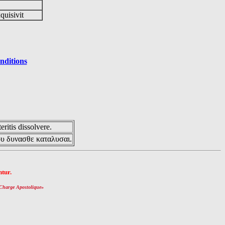
quisivit
nditions
eritis dissolvere.
ου δυνασθε καταλυσαι.
tur.
Charge Apostolique
»