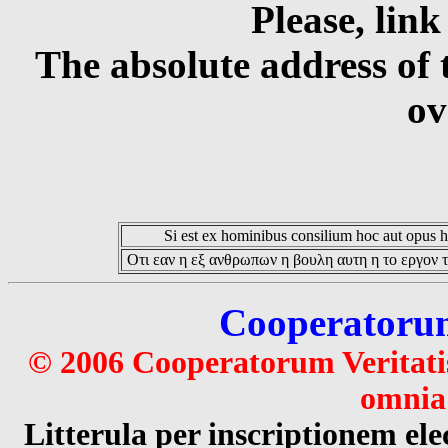
Please, link
The absolute address of 
ov
Si est ex hominibus consilium hoc aut opus hoc
Οτι εαν η εξ ανθρωπων η βουλη αυτη η το εργον τ
Cooperatorum 
© 2006 Cooperatorum Veritatis
omnia 
Litterula per inscriptionem 