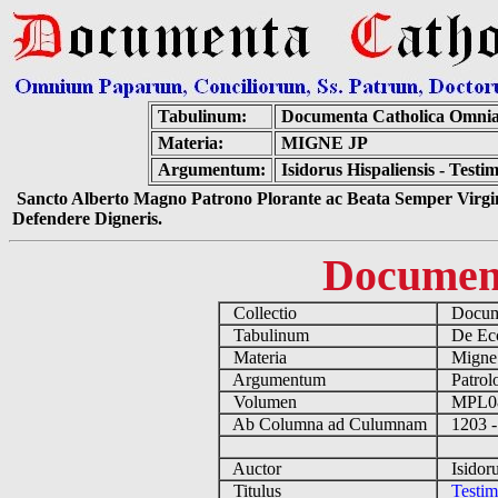
Tabulinum:
Documenta Catholica Omni
Materia:
MIGNE JP
Argumentum:
Isidorus Hispaliensis - Test
Sancto Alberto Magno Patrono Plorante ac Beata Semper Virgin
Defendere Digneris.
Documen
Collectio
Docume
Tabulinum
De Eccl
Materia
Migne
Argumentum
Patrolo
Volumen
MPL0
Ab Columna ad Culumnam
1203 -
Auctor
Isidoru
Titulus
Testim