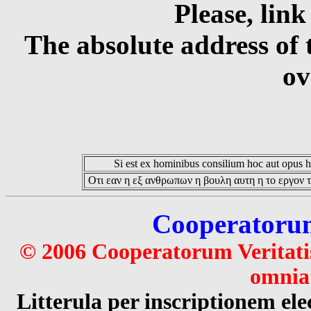
Please, link
The absolute address of 
ov
Si est ex hominibus consilium hoc aut opus hoc
Οτι εαν η εξ ανθρωπων η βουλη αυτη η το εργον τ
Cooperatorum 
© 2006 Cooperatorum Veritatis
omnia 
Litterula per inscriptionem 