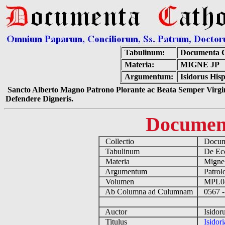
Tabulinum:
Documenta C
Materia:
MIGNE JP
Argumentum:
Isidorus Hisp
Sancto Alberto Magno Patrono Plorante ac Beata Semper Virgin
Defendere Digneris.
Documen
Collectio
Docume
Tabulinum
De Eccl
Materia
Migne
Argumentum
Patrolo
Volumen
MPL0
Ab Columna ad Culumnam
0567 -
Auctor
Isidoru
Titulus
Isidor