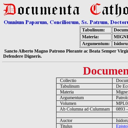
Tabulinum:
Docume
Materia:
MIGNE
Argumentum:
Isidoru
Sancto Alberto Magno Patrono Plorante ac Beata Semper Virgin
Defendere Digneris.
Documen
Collectio
Docume
Tabulinum
De Eccl
Materia
Migne
Argumentum
Patrolo
Volumen
MPL0
Ab Columna ad Culumnam
0893 -
Auctor
Isidoru
Titulus
Episto