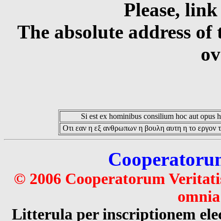
Please, link
The absolute address of 
ov
Si est ex hominibus consilium hoc aut opus hoc
Οτι εαν η εξ ανθρωπων η βουλη αυτη η το εργον τ
Cooperatorum 
© 2006 Cooperatorum Veritatis
omnia 
Litterula per inscriptionem 