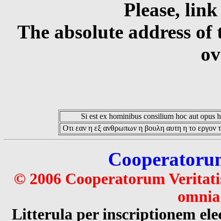
Please, link
The absolute address of 
ov
Si est ex hominibus consilium hoc aut opus hoc
Οτι εαν η εξ ανθρωπων η βουλη αυτη η το εργον τ
Cooperatorum 
© 2006 Cooperatorum Veritatis
omnia 
Litterula per inscriptionem 