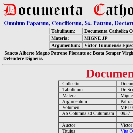
Tabulinum:
Documenta Catholica 
Materia:
MIGNE JP
Argumentum:
Victor Tununensis Episc
Sancto Alberto Magno Patrono Plorante ac Beata Semper Virgin
Defendere Digneris.
Documen
Collectio
Docume
Tabulinum
De Scri
Materia
Migne
Argumentum
Patrolo
Volumen
MPL0
Ab Columna ad Culumnam
0937 -
Auctor
Victor 
Titulus
Vita O