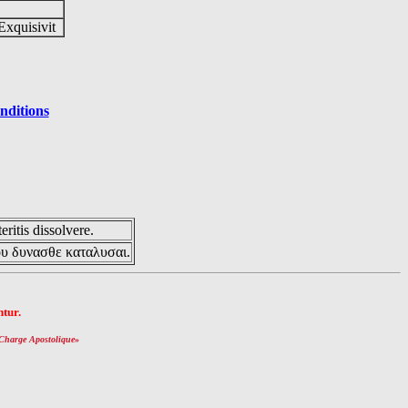
Exquisivit
nditions
eritis dissolvere.
ου δυνασθε καταλυσαι.
tur.
Charge Apostolique
»