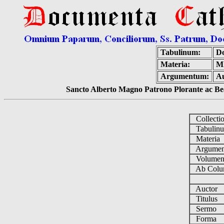
Tabulinum:
Do
Materia:
M
Argumentum:
Au
Sancto Alberto Magno Patrono Plorante ac Bea
Collecti
Tabulin
Materia
Argume
Volume
Ab Colu
Auctor
Titulus
Sermo
Forma