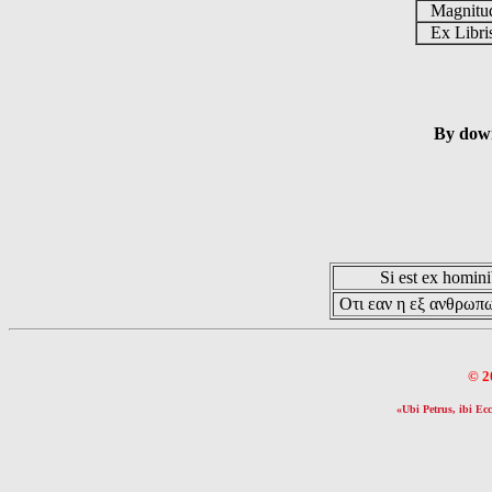
Magnit
Ex Libr
By down
Si est ex hominib
Οτι εαν η εξ ανθρωπω
© 2
«Ubi Petrus, ibi Ecc