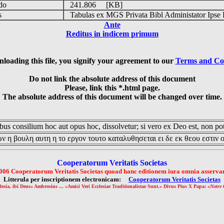
udo
241.806 [KB]
is
Tabulas ex MGS Privata Bibl Administator Ipse 
Ante
Reditus in indicem primum
loading this file, you signify your agreement to our
Terms and Co
Do not link the absolute address of this document
Please, link this *.html page.
The absolute address of this document will be changed over time.
us consilium hoc aut opus hoc, dissolvetur; si vero ex Deo est, non pot
ν η βουλη αυτη η το εργον τουτο καταλυθησεται ει δε εκ θεου εστιν 
Cooperatorum Veritatis Societas
006 Cooperatorum Veritatis Societas quoad hanc editionem iura omnia asservan
Litterula per inscriptionem electronicam:
Cooperatorum Veritatis Societas
lesia, ibi Deus» Ambrosius ... «Amici Veri Ecclesiae Traditionalistae Sunt.» Divus Pius X Papa: «
Notre 