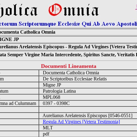
cumenta Catholica Omnia
IGNE JP
relianus Arelatensis Episcopus - Regula Ad Virgines [Vetera Test
ta Semper Virgine Maria Intercedente, Spiritus Sancte, Veritati
Documenti Lineamenta
o
Documenta Catholica Omnia
um
De Scriptoribus Ecclesiae Relatis
Migne JP
ntum
Patrologia Latina
n
MPL068
mna ad Culumnam
0397 - 0398C
Aurelianus Arelatensis Episcopus [0546-0551]
Regula Ad Virgines [Vetera Testimonia]
MLT
pdf