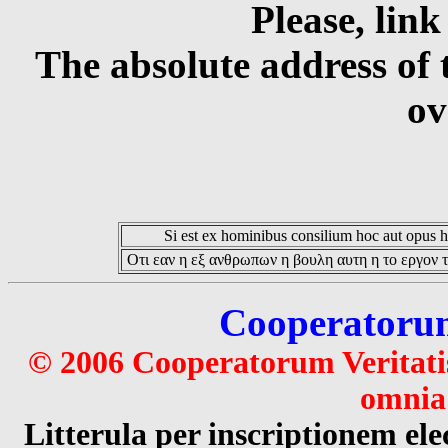
Please, link
The absolute address of 
ov
Si est ex hominibus consilium hoc aut opus hoc
Οτι εαν η εξ ανθρωπων η βουλη αυτη η το εργον τ
Cooperatorum 
© 2006 Cooperatorum Veritatis
omnia 
Litterula per inscriptionem 