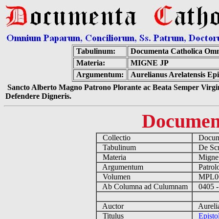
Tabulinum:
Documenta Catholica Om
Materia:
MIGNE JP
Argumentum:
Aurelianus Arelatensis Ep
Sancto Alberto Magno Patrono Plorante ac Beata Semper Virgin
Defendere Digneris.
Documen
Collectio
Docume
Tabulinum
De Scri
Materia
Migne
Argumentum
Patrolo
Volumen
MPL0
Ab Columna ad Culumnam
0405 -
Auctor
Aurelia
Titulus
Epist