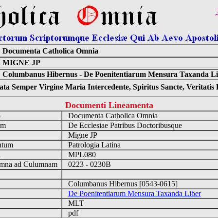
Documenta Catholica Omnia
MIGNE JP
Columbanus Hibernus - De Poenitentiarum Mensura Taxanda Li
ta Semper Virgine Maria Intercedente, Spiritus Sancte, Veritati
Documenti Lineamenta
o
Documenta Catholica Omnia
um
De Ecclesiae Patribus Doctoribusque
Migne JP
ntum
Patrologia Latina
n
MPL080
mna ad Culumnam
0223 - 0230B
Columbanus Hibernus [0543-0615]
De Poenitentiarum Mensura Taxanda Liber
MLT
pdf