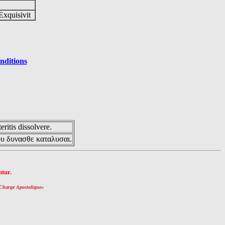
Exquisivit
nditions
eritis dissolvere.
ου δυνασθε καταλυσαι.
tur.
Charge Apostolique
»