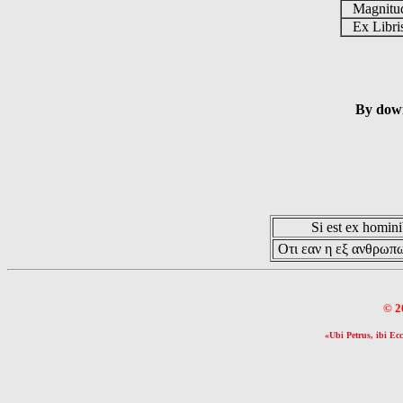
Magnit
Ex Libr
By down
Si est ex hominib
Οτι εαν η εξ ανθρωπω
© 2
«Ubi Petrus, ibi Ecc