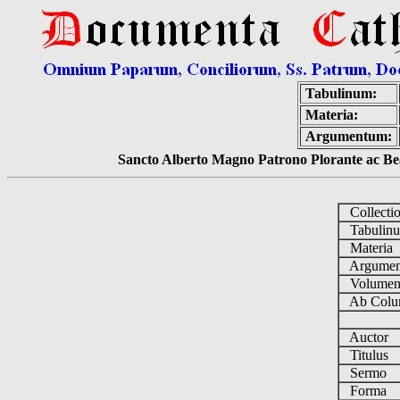
Tabulinum:
Materia:
Argumentum:
Sancto Alberto Magno Patrono Plorante ac Bea
Collecti
Tabulin
Materia
Argume
Volume
Ab Colu
Auctor
Titulus
Sermo
Forma