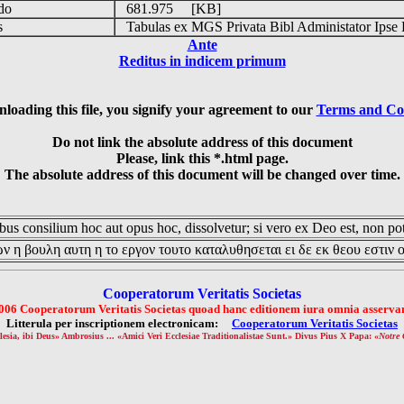
udo
681.975 [KB]
is
Tabulas ex MGS Privata Bibl Administator Ipse 
Ante
Reditus in indicem primum
loading this file, you signify your agreement to our
Terms and Co
Do not link the absolute address of this document
Please, link this *.html page.
The absolute address of this document will be changed over time.
us consilium hoc aut opus hoc, dissolvetur; si vero ex Deo est, non pot
ν η βουλη αυτη η το εργον τουτο καταλυθησεται ει δε εκ θεου εστιν 
Cooperatorum Veritatis Societas
006 Cooperatorum Veritatis Societas quoad hanc editionem iura omnia asservan
Litterula per inscriptionem electronicam:
Cooperatorum Veritatis Societas
lesia, ibi Deus» Ambrosius ... «Amici Veri Ecclesiae Traditionalistae Sunt.» Divus Pius X Papa: «
Notre 